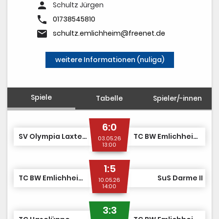
person
Schultz Jürgen
phone
01738545810
email
schultz.emlichheim@freenet.de
weitere Informationen (nuliga)
Spiele
Tabelle
Spieler/-innen
6:0
SV Olympia Laxten II
TC BW Emlichheim IV
03.05.26
13:00
1:5
TC BW Emlichheim IV
SuS Darme II
10.05.26
14:00
3:3