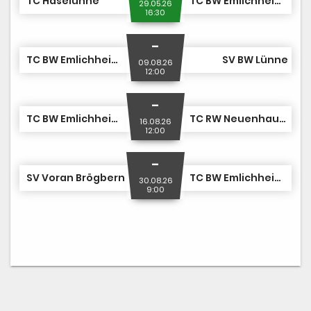
TC Haselünne
TC BW Emlichheim IV
29.05.26
16:30
-
TC BW Emlichheim IV
SV BW Lünne
09.08.26
12:00
-
TC BW Emlichheim IV
TC RW Neuenhaus II
16.08.26
12:00
-
SV Voran Brögbern
TC BW Emlichheim IV
30.08.26
9:00