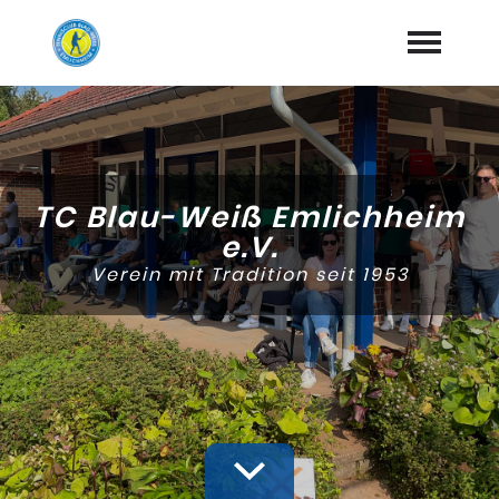
Startseite
Aktuelles
TC Blau-Weiß Emlichheim
Mannschaften
e.V.
Verein mit Tradition seit 1953
Vereinsleben
expand_more
Turniere
expand_more
Platzbuchung