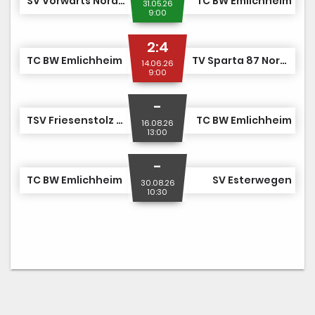
SV Vorwärts Nordhorn
TC BW Emlichheim
31.05.26
9:00
2:4
TC BW Emlichheim
TV Sparta 87 Nordhorn
14.06.26
9:00
-
TSV Friesenstolz Riepe
TC BW Emlichheim
16.08.26
13:00
-
TC BW Emlichheim
SV Esterwegen
30.08.26
10:30