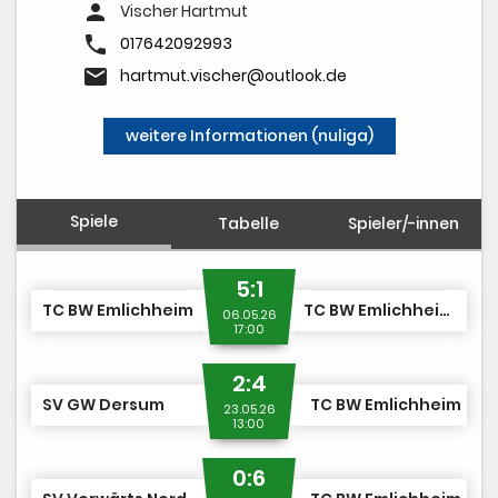
person
Vischer Hartmut
phone
017642092993
email
hartmut.vischer@outlook.de
weitere Informationen (nuliga)
Spiele
Tabelle
Spieler/-innen
5:1
TC BW Emlichheim
TC BW Emlichheim II
06.05.26
17:00
2:4
SV GW Dersum
TC BW Emlichheim
23.05.26
13:00
0:6